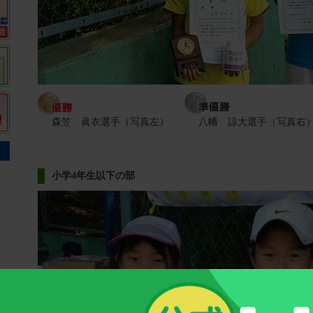
森笠 眞衣選手（写真左）
八幡 諒大選手（写真右
小学4年生以下の部