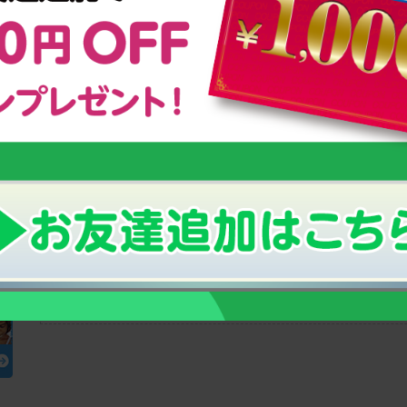
テニスは、技術、体力、精神力、戦術力など、さまざまな力を競いあ
はもちろん、ストローク、ボレー、スマッシュなど、多くの面におい
有利に働くことが多い競技でもあります。
スクスクのっぽくんは、テニスに取り組む子供たちの体の成長を応援
更なる活躍を期待しています！
※現在活躍している多くのテニスキッズたちがカルシウムグミを愛用
http://www.calciumgumi.jp/athlete_kids/
テニスを頑張るジュニア（小学生・中学
クスクのっぽくんカップホームページは