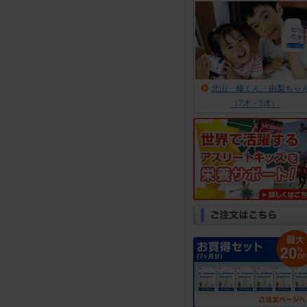
北山 修くん、由梨ちゃ
（7才・5才）