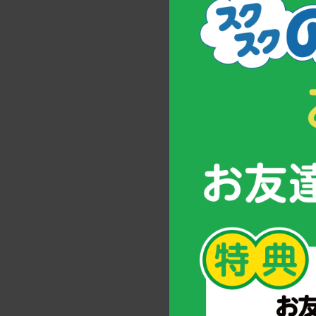
ツ応援プログラム
食の安全&栄養に
ついてのママ座談
会レポート
一つ星フレンチシ
ェフに聞く、カル
シウムグミの魅力
とは！？
スクスクのっぽく
んは「早寝早起き
朝ごはん」を推進
しています。
ご愛用いただくために
ママだってカルシ
ウム不足！親子で
カルシウム生活を