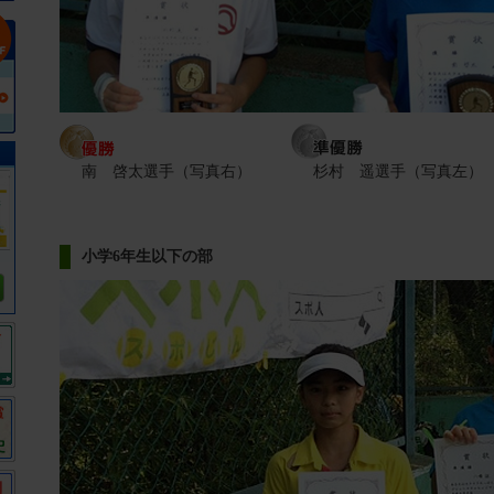
南 啓太選手（写真右）
杉村 遥選手（写真左）
小学6年生以下の部