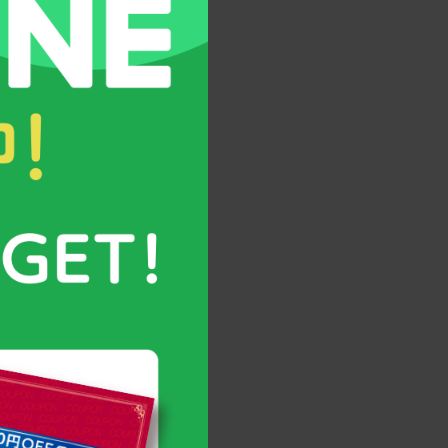
左）
テニスに真剣に取り組む少
クスクのっぽくんカップ」