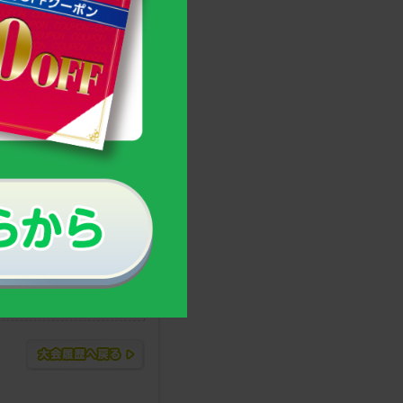
うスポーツですが、 サーブ
て“身長や体格”の大きさが
するとともに、テニスでの
しています。
生）応援プログラム ス
こちら →