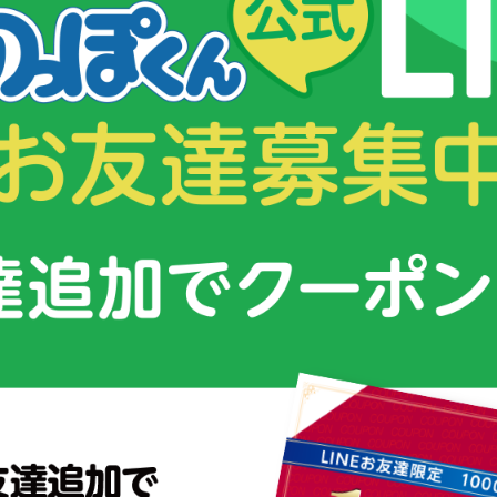
会田 京叶選手（写真右）
阿出川 暖乃選手（写真
スクスクのっぽくんカップとは？
カルシウムグミを皆さまに提供している「スクスクのっぽくん」は、
年少女たちを応援します！
テニス大会の企画運営を行うファイブフォー株式会社と協力し、「ス
を定期的に開催しております。