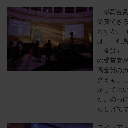
「最高金
受賞でき
わずか。
は、「銅
「金賞」
の受賞者
高金賞の
グミも、
示して頂
た。のっ
らしげで
ライトア