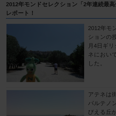
2012年モンドセレクション「2年連続最
レポート！
2012年
ションの授
月4日ギ
ネにおい
した。
アテネは
パルテノ
びえる丘