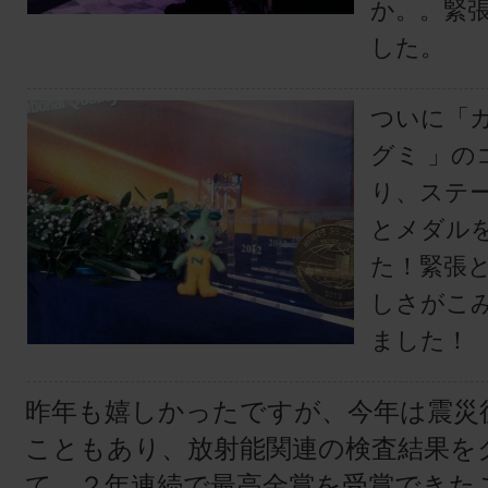
か。。緊
した。
ついに「
グミ 」の
り、ステ
とメダル
た！緊張
しさがこ
ました！
昨年も嬉しかったですが、今年は震災
こともあり、放射能関連の検査結果を
て、２年連続で最高金賞を受賞できた