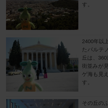
す。
2400年
たパルテ
丘は、36
街並みが
ゲ海も見
す。
その丘の