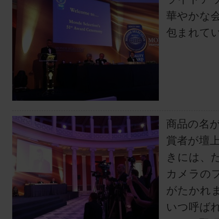
華やかな
包まれて
商品の名
賞者が壇
きには、
カメラの
がたかれ
いつ呼ば