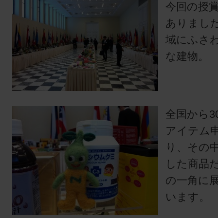
今回の授
ありまし
域にふさ
な建物。
全国から3
アイテム
り、その
した商品
の一角に
います。